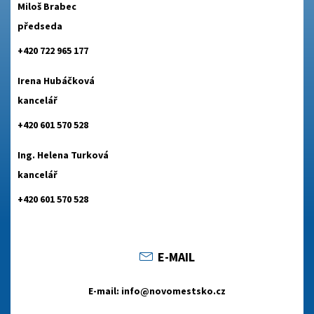
Miloš Brabec
předseda
+420 722 965 177
Irena Hubáčková
kancelář
+420 601 570 528
Ing. Helena Turková
kancelář
+420 601 570 528
E-MAIL
E-mail: info@novomestsko.cz