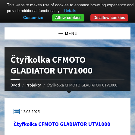
This website makes use of cookies to enhance browsing experience and
provide additional functionality.
Details
Customize
Allow cookies
Disallow cookies
Click here to revoke the Cookie consent
MENU
Čtyřkolka CFMOTO
GLADIATOR UTV1000
Úvod
Projekty
Čtyřkolka CFMOTO GLADIATOR UTV1000
12.08.2025
Čtyřkolka CFMOTO GLADIATOR UTV1000