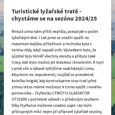
Turistické lyžařské tratě -
chystáme se na sezónu 2024/25
Minulá zima nám příliš nepřála, pokud jde o počet
lyžařských dnů. I tak jsme se snažili využít na
maximum každou příležitost a technika byla v
terénu vždy, když napadl sníh. Výsledkem bylo, že
sjízdné byly téměř všechny okruhy a přibyly také
trasy, kde bylo možno jet klasikou i bruslením. A nyní
v plné síle a výbavě vyhlížíme nadcházející zimu.
Abychom nic nepodcenili, rozjíždí se pravidelné
kolečko brigád, kdy kontrolujeme stav tratí před
zimou letos máme možnost k tomu využít i nového
pomocníka – čtyřkolku CFMOTO GLADIATOR
UTV1000 v potřebné výbavě i s přívěsným vozíkem.
Díky čtyřkolce můžeme snadno zajet i do hůře
přístupných míst nejen při přípravě lyžařské sezóny,