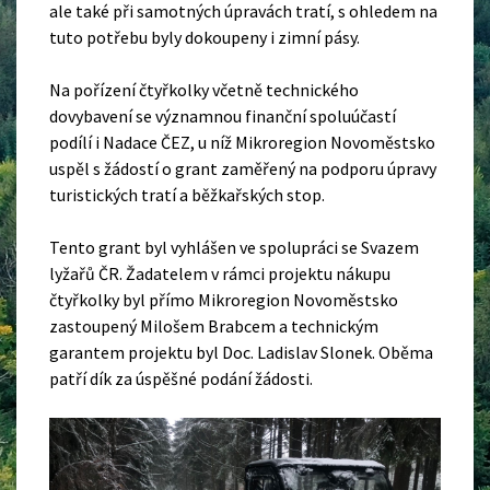
ale také při samotných úpravách tratí, s ohledem na
tuto potřebu byly dokoupeny i zimní pásy.
Na pořízení čtyřkolky včetně technického
dovybavení se významnou finanční spoluúčastí
podílí i Nadace ČEZ, u níž Mikroregion Novoměstsko
uspěl s žádostí o grant zaměřený na podporu úpravy
turistických tratí a běžkařských stop.
Tento grant byl vyhlášen ve spolupráci se Svazem
lyžařů ČR. Žadatelem v rámci projektu nákupu
čtyřkolky byl přímo Mikroregion Novoměstsko
zastoupený Milošem Brabcem a technickým
garantem projektu byl Doc. Ladislav Slonek. Oběma
patří dík za úspěšné podání žádosti.