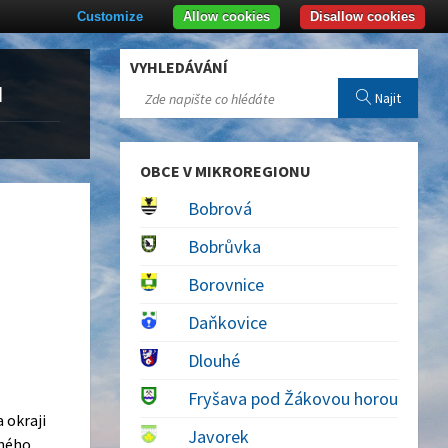
Customize
Allow cookies
Disallow cookies
VYHLEDÁVÁNÍ
u
Najit
OBCE V MIKROREGIONU
Bobrová
Bobrůvka
Borovnice
Daňkovice
Dlouhé
Fryšava pod Žákovou horou
 okraji
Javorek
eného