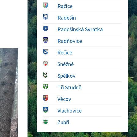
Račice
Radešín
Radešínská Svratka
Radňovice
Řečice
Sněžné
Spělkov
Tři Studně
Věcov
Vlachovice
Zubří