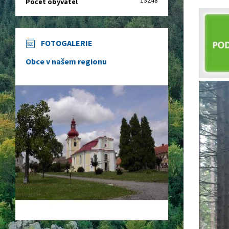
19248
Počet obyvatel
FOTOGALERIE
Obce v našem regionu