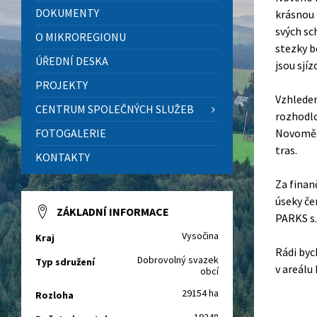
DOKUMENTY
krásnou 
svých sc
O MIKROREGIONU
stezky b
ÚŘEDNÍ DESKA
jsou sjí
PROJEKTY
Vzhledem
CENTRUM SPOLEČNÝCH SLUŽEB
rozhodlo
FOTOGALERIE
Novoměst
tras.
KONTAKTY
Za finan
úseky če
ZÁKLADNÍ INFORMACE
PARKS s.r
Vysočina
Kraj
Rádi byc
Dobrovolný svazek
Typ sdružení
v areálu
obcí
29154 ha
Rozloha