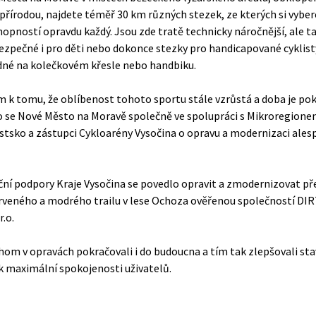
přírodou, najdete téměř 30 km různých stezek, ze kterých si vyber
hopností opravdu každý. Jsou zde tratě technicky náročnější, ale t
ezpečné i pro děti nebo dokonce stezky pro handicapované cyklisty
zdné na kolečkovém křesle nebo handbiku.
 k tomu, že oblíbenost tohoto sportu stále vzrůstá a doba je pok
 se Nové Město na Moravě společně ve spolupráci s Mikroregion
sko a zástupci Cykloarény Vysočina o opravu a modernizaci alesp
ční podpory Kraje Vysočina se povedlo opravit a zmodernizovat p
rveného a modrého trailu v lese Ochoza ověřenou společností DI
.o.
hom v opravách pokračovali i do budoucna a tím tak zlepšovali stav
 k maximální spokojenosti uživatelů.