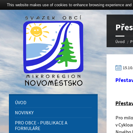
This website makes use of cookies to enhance browsing experience and pr
Click here to revoke the Cookie consent
Přes
Úvod
P
15.10
Přesta
ÚVOD
Přesta
NOVINKY
Pro milo
PRO OBCE - PUBLIKACE A
v Cykloa
FORMULÁŘE
Nového M