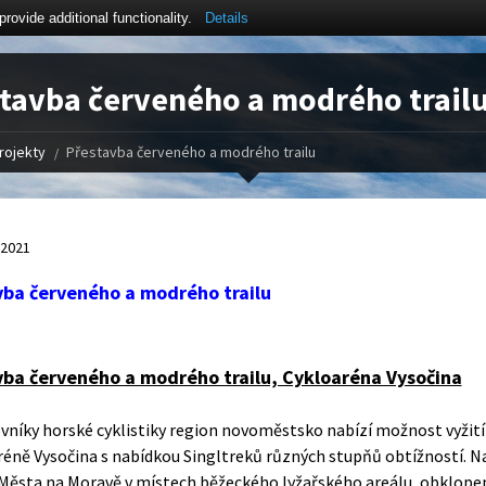
ovide additional functionality.
Details
tavba červeného a modrého trail
rojekty
Přestavba červeného a modrého trailu
.2021
vba červeného a modrého trailu
vba červeného a modrého trailu, Cykloaréna Vysočina
vníky horské cyklistiky region novoměstsko nabízí možnost vyžití
réně Vysočina s nabídkou Singltreků různých stupňů obtížností. Na
ěsta na Moravě v místech běžeckého lyžařského areálu, obklop