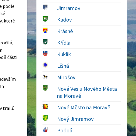
e podle
Jimramov
aké
Kadov
, které
Krásné
Křídla
ročilá,
em
Kuklík
oň části
Líšná
Mirošov
ředevším
RTY
Nová Ves u Nového Města
na Moravě
Nové Město na Moravě
 trailů
Nový Jimramov
Podolí