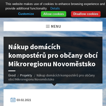
This website makes use of cookies to enhance browsing experience and
provide additional functionality.
Details
Customize
Allow cookies
Disallow cookies
Click here to revoke the Cookie consent
MENU
Nákup domácích
kompostérů pro občany obcí
Mikroregionu Novoměstsko
Úvod
Projekty
Nákup domácích kompostérů pro občany
obcí Mikroregionu Novoměstsko
03.02.2021