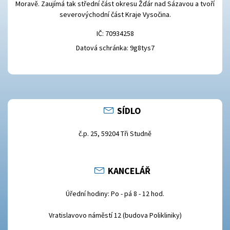
Moravě. Zaujímá tak střední část okresu Žďár nad Sázavou a tvoří
severovýchodní část Kraje Vysočina.
IČ: 70934258
Datová schránka: 9g8tys7
SÍDLO
č.p. 25, 59204 Tři Studně
KANCELÁŘ
Úřední hodiny: Po - pá 8 - 12 hod.
Vratislavovo náměstí 12 (budova Polikliniky)