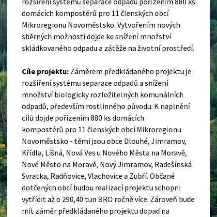
rozšíření systému separace odpadu pořízením 880 ks
domácích kompostérů pro 11 členských obcí
Mikroregionu Novoměstsko. Vytvořením nových
sběrných možností dojde ke snížení množství
skládkovaného odpadu a zátěže na životní prostředí.
Cíle projektu:
Záměrem předkládaného projektu je
rozšíření systému separace odpadů a snížení
množství biologicky rozložitelných komunálních
odpadů, především rostlinného původu. K naplnění
cílů dojde pořízením 880 ks domácích
kompostérů pro 11 členských obcí Mikroregionu
Novoměstsko - těmi jsou obce Dlouhé, Jimramov,
Křídla, Líšná, Nová Ves u Nového Města na Moravě,
Nové Město na Moravě, Nový Jimramov, Radešínská
Svratka, Radňovice, Vlachovice a Zubří. Občané
dotčených obcí budou realizací projektu schopni
vytřídit až o 290,40 tun BRO ročně více. Zároveň bude
mít záměr předkládaného projektu dopad na