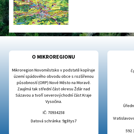
O MIKROREGIONU
Mikroregion Novoměstsko v podstatě kopíruje
č
území spádového obvodu obce s rozšířenou
působností (ORP) Nové Město na Moravě.
Zaujímá tak střední část okresu Žďár nad
Sázavou a tvoří severovýchodní část Kraje
Vysočina.
Úřední
IČ: 70934258
Vratislavov
Datová schránka: 9g8tys7
592 