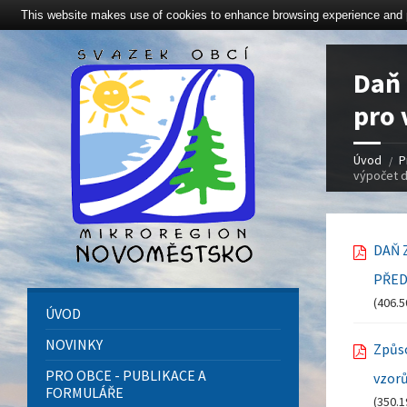
This website makes use of cookies to enhance browsing experience and pr
Click here to revoke the Cookie consent
Daň 
pro 
Úvod
P
výpočet d
DAŇ 
PŘED
(406.5
ÚVOD
NOVINKY
Způso
PRO OBCE - PUBLIKACE A
vzor
FORMULÁŘE
(350.1