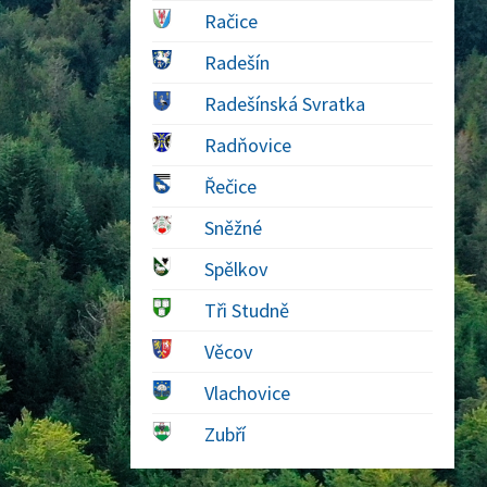
Račice
Radešín
Radešínská Svratka
Radňovice
Řečice
Sněžné
Spělkov
Tři Studně
Věcov
Vlachovice
Zubří