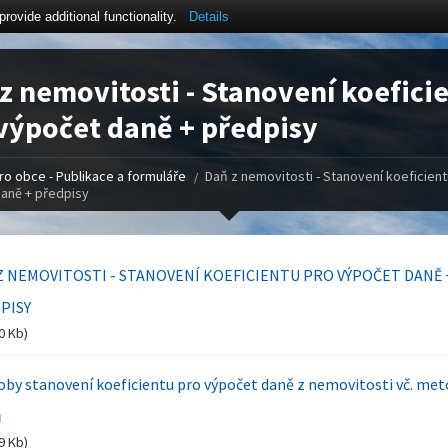
ovide additional functionality.
Details
z nemovitosti - Stanovení koefici
výpočet daně + předpisy
ro obce - Publikace a formuláře
Daň z nemovitosti - Stanovení koeficient
aně + předpisy
Z NEMOVITOSTI - STANOVENÍ KOEFICIENTU PRO VÝPOČET DANĚ 
PISY
0 Kb)
by stanovení koeficientu pro výpočet daně z nemovitosti vč. met
ů
9 Kb)