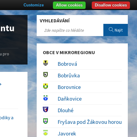
Customize
Allow cookies
Disallow cookies
VYHLEDÁVÁNÍ
entu
Najit
OBCE V MIKROREGIONU
u pro
Bobrová
Bobrůvka
+
Borovnice
Daňkovice
Dlouhé
odiky a
Fryšava pod Žákovou horou
Javorek