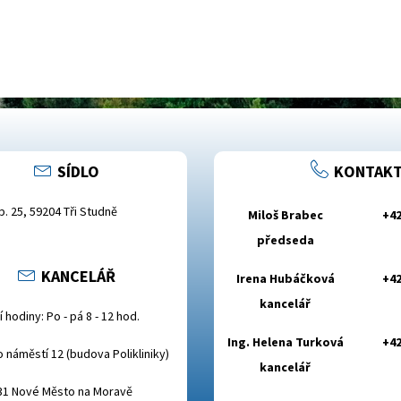
SÍDLO
KONTAKT
.p. 25, 59204 Tři Studně
Miloš Brabec
+42
předseda
KANCELÁŘ
Irena Hubáčková
+42
kancelář
 hodiny: Po - pá 8 - 12 hod.
Ing. Helena Turková
+42
o náměstí 12 (budova Polikliniky)
kancelář
31 Nové Město na Moravě