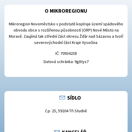
O MIKROREGIONU
Mikroregion Novoměstsko v podstatě kopíruje území spádového
obvodu obce s rozšířenou působností (ORP) Nové Město na
Moravě. Zaujímá tak střední část okresu Žďár nad Sázavou a tvoří
severovýchodní část Kraje Vysočina.
IČ: 70934258
Datová schránka: 9g8tys7
SÍDLO
č.p. 25, 59204 Tři Studně