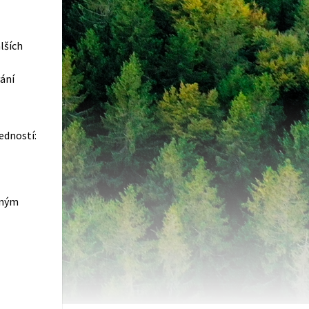
lších
ání
edností:
eným