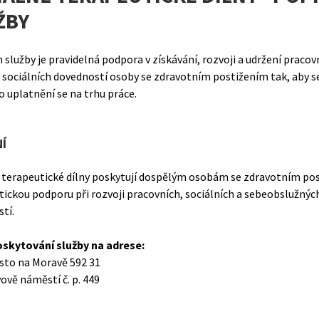
ŽBY
služby je pravidelná podpora v získávání, rozvoji a udržení pracov
 sociálních dovedností osoby se zdravotním postižením tak, aby se
o uplatnění se na trhu práce.
Í
 terapeutické dílny poskytují dospělým osobám se zdravotním po
ickou podporu při rozvoji pracovních, sociálních a sebeobslužnýc
tí.
oskytování služby na adrese:
to na Moravě 592 31
vově náměstí č. p. 449