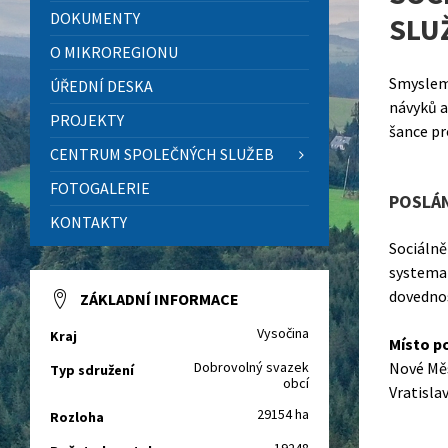
DOKUMENTY
SLU
O MIKROREGIONU
Smyslem 
ÚŘEDNÍ DESKA
návyků a
PROJEKTY
šance pr
CENTRUM SPOLEČNÝCH SLUŽEB
FOTOGALERIE
POSLÁN
KONTAKTY
Sociálně
systemat
dovednos
ZÁKLADNÍ INFORMACE
Vysočina
Kraj
Místo p
Dobrovolný svazek
Nové Měs
Typ sdružení
obcí
Vratisla
29154 ha
Rozloha