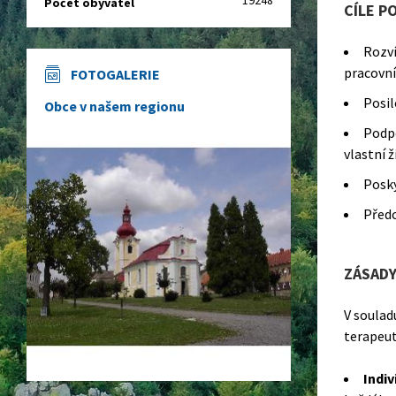
19248
Počet obyvatel
CÍLE P
Rozví
pracovní
FOTOGALERIE
Posil
Obce v našem regionu
Podpo
vlastní ž
Posky
Předc
ZÁSADY
V soulad
terapeut
Indiv