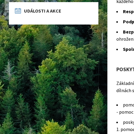
každého 
UDÁLOSTI A AKCE
Resp
Podp
Bezp
ohrožení
Spol
POSKYT
Základní
dílnách s
pomoc
- pomoc 
posky
1. pomoc