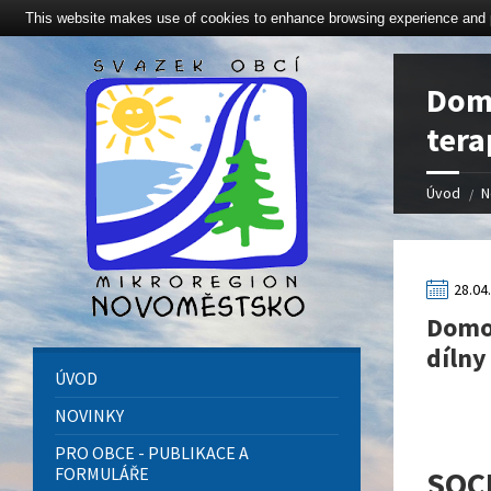
This website makes use of cookies to enhance browsing experience and pr
Click here to revoke the Cookie consent
Domo
tera
Úvod
N
28.04
Domov
díln
ÚVOD
NOVINKY
PRO OBCE - PUBLIKACE A
FORMULÁŘE
SOC