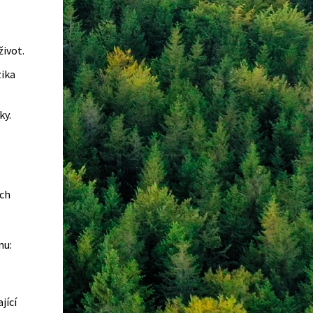
život.
zika
ky.
ých
nu:
jící