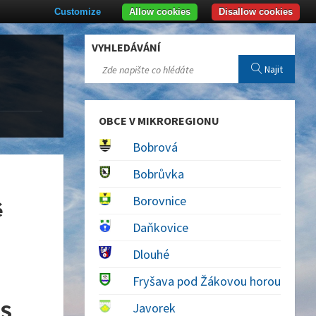
Customize
Allow cookies
Disallow cookies
VYHLEDÁVÁNÍ
Najit
OBCE V MIKROREGIONU
Bobrová
Bobrůvka
Borovnice
é
Daňkovice
Dlouhé
Fryšava pod Žákovou horou
IS
Javorek