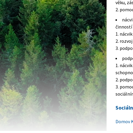
věku, zá
2. pomoc
nácvi
činností
1. nácvi
2. rozvo
3. podp
podpo
1. nácvi
schopnos
2. podpo
3. pomoc
sociální
Sociáln
Domov K