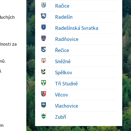
Račice
Radešín
oduchých
Radešínská Svratka
Radňovice
nosti za
Řečice
mů.
Sněžné
.
Spělkov
Tři Studně
Věcov
Vlachovice
Zubří
em