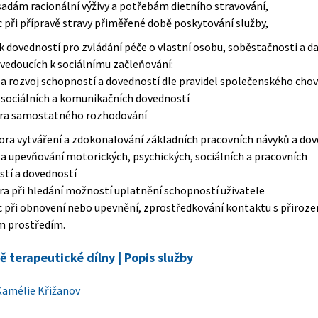
sadám racionální výživy a potřebám dietního stravování,
 při přípravě stravy přiměřené době poskytování služby,
k dovedností pro zvládání péče o vlastní osobu, soběstačnosti a da
 vedoucích k sociálnímu začleňování:
k a rozvoj schopností a dovedností dle pravidel společenského chov
j sociálních a komunikačních dovedností
ora samostatného rozhodování
ra vytváření a zdokonalování základních pracovních návyků a dov
k a upevňování motorických, psychických, sociálních a pracovních
tí a dovedností
ra při hledání možností uplatnění schopností uživatele
 při obnovení nebo upevnění, zprostředkování kontaktu s přiroz
m prostředím.
ě terapeutické dílny | Popis služby
amélie Křižanov