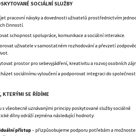
OSKYTOVANÉ SOCIÁLNÍ SLUŽBY
jet pracovní návyky a dovednosti uživatelů prostřednictvím jedn
ch činností.
ovat schopnost spolupráce, komunikace a sociální interakce.
rovat uživatele v samostatném rozhodování a převzetí zodpověd
ivot.
tovat prostor pro sebevyjádření, kreativitu a rozvoj osobních záj
házet sociálnímu vyloučení a podporovat integraci do společnosti
, KTERÝMI SE ŘÍDÍME
u s všeobecně uznávanými principy poskytované služby sociálně
ické dílny odráží zejména následující hodnoty:
iduální přístup
– přizpůsobujeme podporu potřebám a možnost