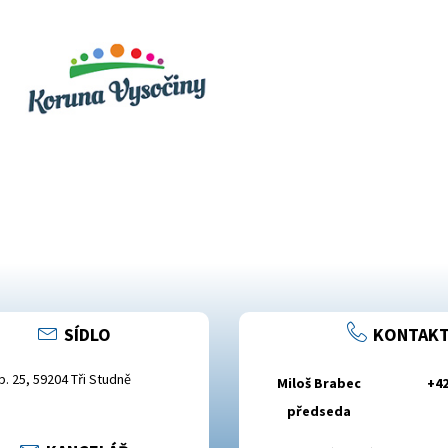
SÍDLO
KONTAKT
.p. 25, 59204 Tři Studně
Miloš Brabec
+42
předseda