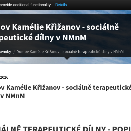
ovide additional functionality.
Details
v Kamélie Křižanov - sociálně
peutické dílny v NMnM
ovinky
Domov Kamélie Křižanov - sociálně terapeutické dílny v NMnM
.2026
 Kamélie Křižanov - sociálně terapeutick
y v NMnM
IÁLNĚ TERAPEUTICKÉ DÍLNY - POP