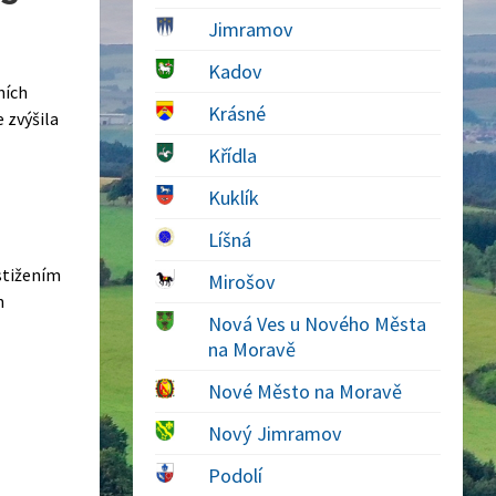
Jimramov
Kadov
ních
Krásné
 zvýšila
Křídla
Kuklík
Líšná
stižením
Mirošov
h
Nová Ves u Nového Města
na Moravě
Nové Město na Moravě
Nový Jimramov
Podolí